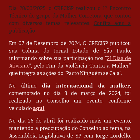
Dia 28/03/2025, o CRECISP realizou o 1º Encontro
Técnico do grupo da Mulher Corretora, que contou
com diversos temas relevantes.
Confira aqui a
publicação
Em 07 de Dezembro de 2024, O CRECISP publicou
sua Coluna do Jornal Estado de São Paulo,
informando sobre sua participação nos “
21 Dias de
Ativismo
”, pelo Fim da Violência Contra a Mulher”
que integra as ações do “Pacto Ninguém se Cala”.
No último
dia internacional da mulher
,
comemorado no dia 8 de março de 2024, foi
realizado no Conselho um evento, conforme
veiculado
aqui
.
No dia 26 de abril foi realizado mais um evento,
mantendo a preocupação do Conselho ao tema, na
Assembleia Legislativa de SP com Jorge Lordello.