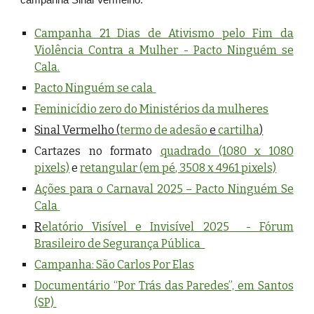
campanha Sinal Vermelho.
Campanha 21 Dias de Ativismo pelo Fim da
Violência Contra a Mulher - Pacto Ninguém se
Cala.
Pacto Ninguém se cala
Feminicídio zero do Ministérios da mulheres
Sinal Vermelho (
termo de adesão
e
cartilha
)
Cartazes no formato
quadrado (1080 x 1080
pixels)
e
retangular (em pé, 3508 x 4961 pixels)
Ações para o Carnaval 2025 – Pacto Ninguém Se
Cala
R
elatório Visível e Invisível 2025
- Fórum
Brasileiro de Segurança Pública
Campanha: São Carlos Por Elas
Documentário “Por Trás das Paredes”, em Santos
(SP)