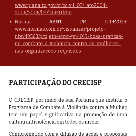
www.planalto.gov.br/ccivil_03/_ato2004-
2006/2006/lei/l11340.htm
Norma ABNT PR 1019:2023:
www.normas.com.br/visualizar/projeto-
nbr/49563/projeto-abnt-pr-1019-boas-praticas-
no-combate-a-violencia-contra-as-mulheres-
nas-organizacoes-requisitos
PARTICIPAÇÃO DO CRECISP
O CRECISP, por meio de sua Portaria que institui o
Programa de Combate à Violência contra a Mulher,
tem um papel significativo na promoção de uma
cultura antiviolência em todos os níveis.
Comprometido com a difusão de ações e propostas